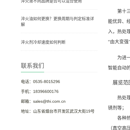
淬火液不同品牌是否可以混合使用
第十
淬火油如何更换？更换周期与判定标准详
能优异、经
解
入，热处
“由大变强
淬火剂冷却速度如何判断
为进
联系我们
智能自动的
电话：0535-8015296
展览范
手机：18396600176
热处
邮箱：sales@thi.com.cn
锈剂等；
地址：山东省烟台市开发区武汉大街19号
各种热处
（真空高