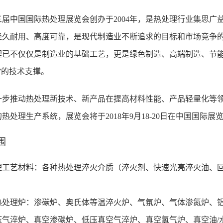
三届中国国际热处理展览会创办于2004年，是热处理行业集思
久耐用、高度可靠，是现代制造业不断追求的目标和市场竞争的焦
理已不仅仅是制造业的基础工艺，更是绿色制造、高端制造、节能
”的技术支撑。
一步推动热处理新技术、新产品在提高材料性能、产品轻量化等
热处理生产系统，展览会将于2018年9月18-20日在中国国际展
围
理工艺材料：各种热处理淬火介质（
淬火剂
、
快速光亮淬火油
、
理炉：渗碳炉、奥氏体等温淬火炉、气氛炉、气体渗氮炉、铝
压气淬炉、真空渗碳炉、低压真空气淬炉、真空氢气炉、真空油/