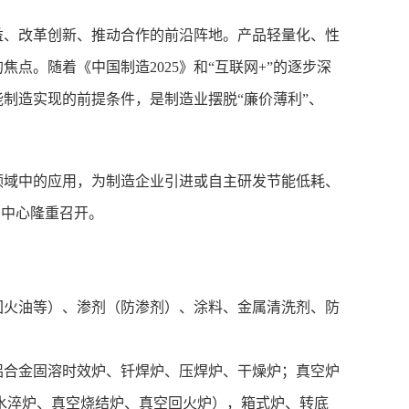
广益、改革创新、推动合作的前沿阵地。产品轻量化、性
点。随着《中国制造2025》和“互联网+”的逐步深
制造实现的前提条件，是制造业摆脱“廉价薄利”、
领域中的应用，为制造企业引进或自主研发节能低耗、
览中心隆重召开。
回火油等）、渗剂（防渗剂）、涂料、
金属清洗剂
、防
合金固溶时效炉、钎焊炉、压焊炉、干燥炉；真空炉
水淬炉、真空烧结炉、真空回火炉），箱式炉、转底