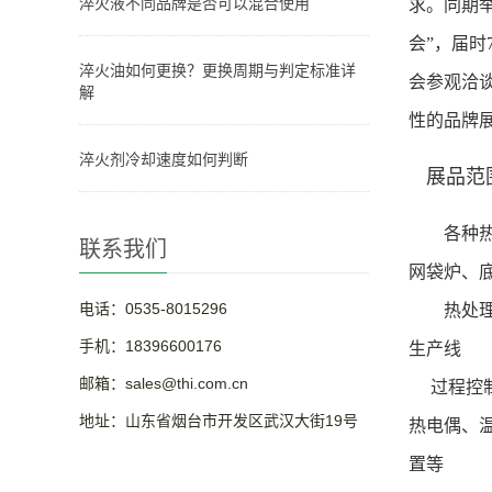
淬火液不同品牌是否可以混合使用
求。同期
会”，届时
淬火油如何更换？更换周期与判定标准详
会参观洽
解
性的品牌
淬火剂冷却速度如何判断
展品范
各种
联系我们
网袋炉、
电话：0535-8015296
热处理生
手机：18396600176
生产线
邮箱：sales@thi.com.cn
过程控制
地址：山东省烟台市开发区武汉大街19号
热电偶、
置等