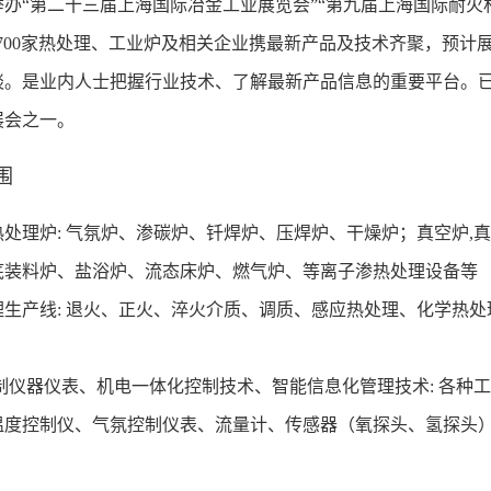
举办“第二十三届上海国际冶金工业展览会”“第九届上海国际耐火
700家热处理、工业炉及相关企业携最新产品及技术齐聚，预计展览
谈。是业内人士把握行业技术、了解最新产品信息的重要平台。
展会之一。
围
热处理炉: 气氛炉、渗碳炉、钎焊炉、压焊炉、干燥炉；真空炉,
底装料炉、
盐浴炉、流态床炉、燃气炉、等离子渗热处理设备等
产线: 退火、正火、
淬火介质
、调质、感应热处理、化学热处
仪器仪表、机电一体化控制技术、智能信息化管理技术: 各种
温度控制仪、气氛控制仪表、流量计、传感器（氧探头、氢探头