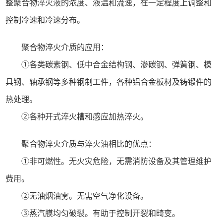
整聚合物
淬火液
的浓度、液温和流速，在一定程度上调整和
控制冷速和冷速分布。
聚合物淬火介质的应用：
①各类碳素钢、低中合金结构钢、渗碳钢、弹簧钢、模
具钢、轴承钢等多种钢制工件，各种铝合金板材及铸锻件的
热处理。
②各种开式淬火槽和感应加热淬火。
聚合物淬火介质与
淬火油
相比的优点：
①非可燃性。无火灾危险，无需消防设备及其管理维护
费用。
②无油烟油雾。无需空气净化设备。
③蒸汽膜均匀破裂。有助于控制开裂和畸变。